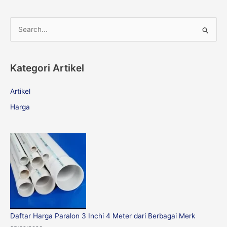
S
e
a
Kategori Artikel
r
c
Artikel
h
Harga
f
o
r
:
Daftar Harga Paralon 3 Inchi 4 Meter dari Berbagai Merk