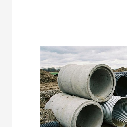
Saluran
Drainase
Adalah:
Pengertian,
Fungsi,
Jenis,
dan
Material
yang
Digunakan