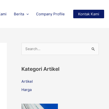
Kami
Berita
Company Profile
Kontak Kami
S
e
a
Kategori Artikel
r
c
Artikel
h
Harga
f
o
r