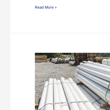
Read More »
Daftar
Ukuran
Pipa
PVC
dan
Pipa
Besi
untuk
Saluran
Air