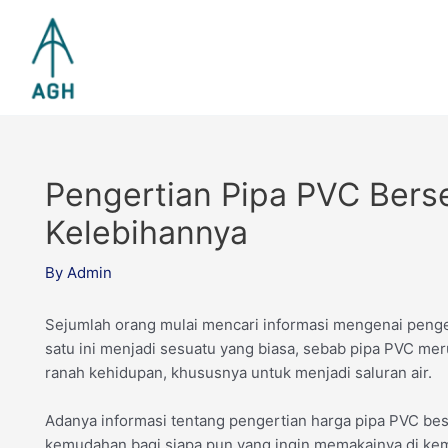
Skip
to
content
Pengertian Pipa PVC Bers
Kelebihannya
By
Admin
Sejumlah orang mulai mencari informasi mengenai penger
satu ini menjadi sesuatu yang biasa, sebab pipa PVC me
ranah kehidupan, khususnya untuk menjadi saluran air.
Adanya informasi tentang pengertian harga pipa PVC bes
kemudahan bagi siapa pun yang ingin memakainya di kemu