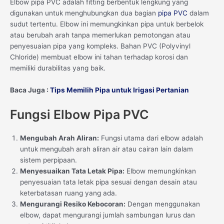
Elbow pipa PVC adalah fitting berbentuk lengkung yang
digunakan untuk menghubungkan dua bagian
pipa PVC
dalam
sudut tertentu. Elbow ini memungkinkan pipa untuk berbelok
atau berubah arah tanpa memerlukan pemotongan atau
penyesuaian pipa yang kompleks. Bahan PVC (Polyvinyl
Chloride) membuat elbow ini tahan terhadap korosi dan
memiliki durabilitas yang baik.
Baca Juga :
Tips Memilih Pipa untuk Irigasi Pertanian
Fungsi Elbow Pipa PVC
Mengubah Arah Aliran:
Fungsi utama dari elbow adalah
untuk mengubah arah aliran air atau cairan lain dalam
sistem perpipaan.
Menyesuaikan Tata Letak Pipa:
Elbow memungkinkan
penyesuaian tata letak pipa sesuai dengan desain atau
keterbatasan ruang yang ada.
Mengurangi Resiko Kebocoran:
Dengan menggunakan
elbow, dapat mengurangi jumlah sambungan lurus dan