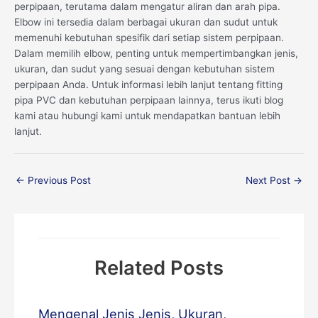
perpipaan, terutama dalam mengatur aliran dan arah pipa.
Elbow ini tersedia dalam berbagai ukuran dan sudut untuk
memenuhi kebutuhan spesifik dari setiap sistem perpipaan.
Dalam memilih elbow, penting untuk mempertimbangkan jenis,
ukuran, dan sudut yang sesuai dengan kebutuhan sistem
perpipaan Anda. Untuk informasi lebih lanjut tentang fitting
pipa PVC dan kebutuhan perpipaan lainnya, terus ikuti blog
kami atau hubungi kami untuk mendapatkan bantuan lebih
lanjut.
←
Previous Post
Next Post
→
Related Posts
Mengenal Jenis Jenis, Ukuran,