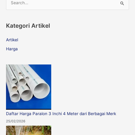
S
e
a
Kategori Artikel
r
c
Artikel
h
Harga
f
o
r
:
Daftar Harga Paralon 3 Inchi 4 Meter dari Berbagai Merk
25/02/2026