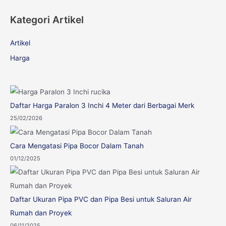
a
Kategori Artikel
r
c
Artikel
h
Harga
f
o
r
Daftar Harga Paralon 3 Inchi 4 Meter dari Berbagai Merk
:
25/02/2026
Cara Mengatasi Pipa Bocor Dalam Tanah
01/12/2025
Daftar Ukuran Pipa PVC dan Pipa Besi untuk Saluran Air
Rumah dan Proyek
06/11/2025