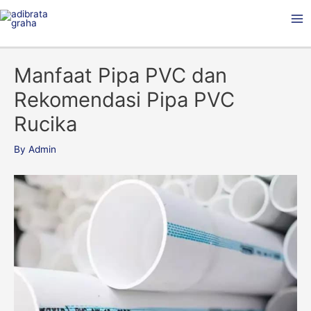
Skip
Ma
to
Me
content
Manfaat Pipa PVC dan
Rekomendasi Pipa PVC
Rucika
By
Admin