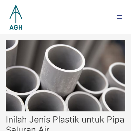
Skip
Main
to
Men
content
Inilah Jenis Plastik untuk Pipa
Saluran Air