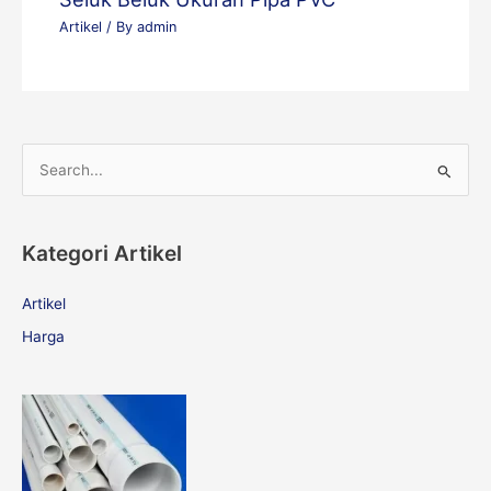
Artikel
/ By
admin
S
e
a
Kategori Artikel
r
c
Artikel
h
Harga
f
o
r
: