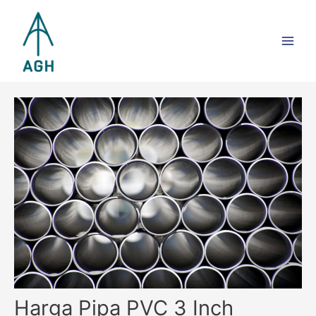
Skip
Main
to
Men
content
Harga Pipa PVC 3 Inch