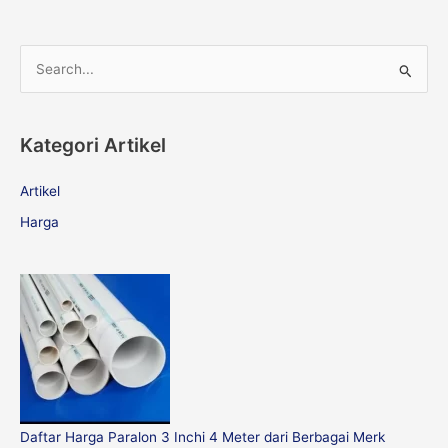
S
e
a
Kategori Artikel
r
c
Artikel
h
Harga
f
o
r
:
Daftar Harga Paralon 3 Inchi 4 Meter dari Berbagai Merk