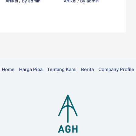
Artikel
/ By
admin
Artikel
/ By
admin
Home
Harga Pipa
Tentang Kami
Berita
Company Profile