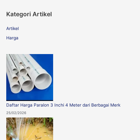
a
Kategori Artikel
r
c
Artikel
h
Harga
f
o
r
:
Daftar Harga Paralon 3 Inchi 4 Meter dari Berbagai Merk
25/02/2026