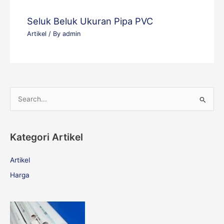
Seluk Beluk Ukuran Pipa PVC
Artikel
/ By
admin
S
e
a
Kategori Artikel
r
c
Artikel
h
Harga
f
o
r
: