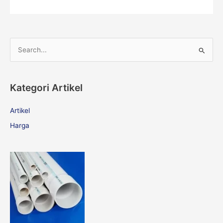
S
e
a
Kategori Artikel
r
c
Artikel
h
Harga
f
o
r
: