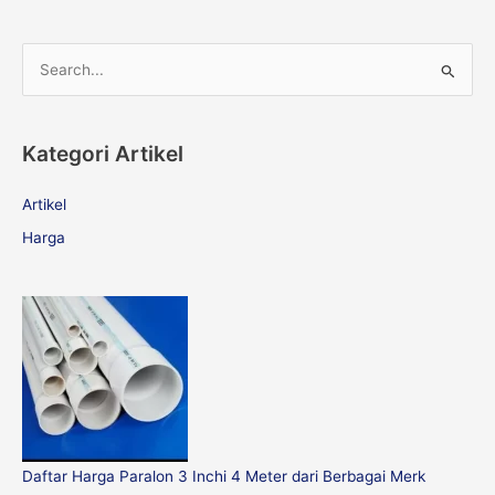
S
e
a
Kategori Artikel
r
c
Artikel
h
Harga
f
o
r
:
Daftar Harga Paralon 3 Inchi 4 Meter dari Berbagai Merk