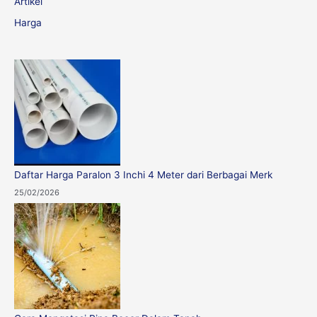
Artikel
h
Harga
f
o
r
:
Daftar Harga Paralon 3 Inchi 4 Meter dari Berbagai Merk
25/02/2026